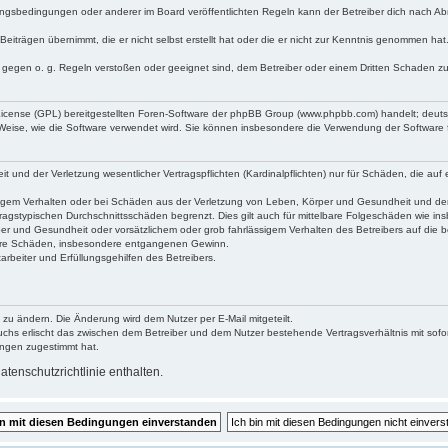
ngsbedingungen oder anderer im Board veröffentlichten Regeln kann der Betreiber dich nach A
Beiträgen übernimmt, die er nicht selbst erstellt hat oder die er nicht zur Kenntnis genommen ha
e gegen o. g. Regeln verstoßen oder geeignet sind, dem Betreiber oder einem Dritten Schaden z
 License (GPL) bereitgestellten Foren-Software der phpBB Group (www.phpbb.com) handelt; deu
 Weise, wie die Software verwendet wird. Sie können insbesondere die Verwendung der Software 
nd der Verletzung wesentlicher Vertragspflichten (Kardinalpflichten) nur für Schäden, die auf ei
igem Verhalten oder bei Schäden aus der Verletzung von Leben, Körper und Gesundheit und der Ver
ragstypischen Durchschnittsschäden begrenzt. Dies gilt auch für mittelbare Folgeschäden wie 
er und Gesundheit oder vorsätzlichem oder grob fahrlässigem Verhalten des Betreibers auf die 
elbare Schäden, insbesondere entgangenen Gewinn.
rbeiter und Erfüllungsgehilfen des Betreibers.
 zu ändern. Die Änderung wird dem Nutzer per E-Mail mitgeteilt.
uchs erlischt das zwischen dem Betreiber und dem Nutzer bestehende Vertragsverhältnis mit sofor
ungen zugestimmt hat.
tenschutzrichtlinie enthalten.