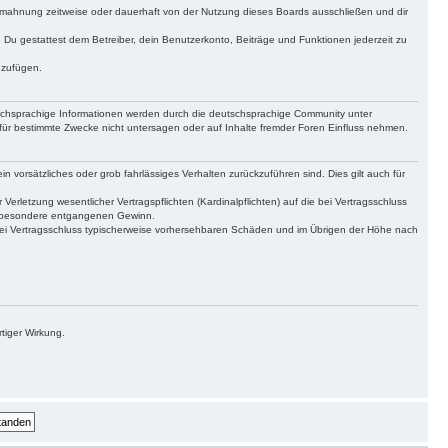
bmahnung zeitweise oder dauerhaft von der Nutzung dieses Boards ausschließen und dir
t. Du gestattest dem Betreiber, dein Benutzerkonto, Beiträge und Funktionen jederzeit zu
uzufügen.
tschsprachige Informationen werden durch die deutschsprachige Community unter
für bestimmte Zwecke nicht untersagen oder auf Inhalte fremder Foren Einfluss nehmen.
n vorsätzliches oder grob fahrlässiges Verhalten zurückzuführen sind. Dies gilt auch für
letzung wesentlicher Vertragspflichten (Kardinalpflichten) auf die bei Vertragsschluss
insbesondere entgangenen Gewinn.
bei Vertragsschluss typischerweise vorhersehbaren Schäden und im Übrigen der Höhe nach
tiger Wirkung.