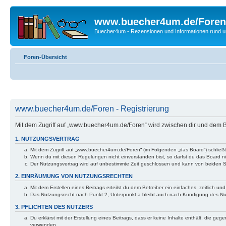
www.buecher4um.de/Foren
Buecher4um - Rezensionen und Informationen rund
Foren-Übersicht
www.buecher4um.de/Foren - Registrierung
Mit dem Zugriff auf „www.buecher4um.de/Foren“ wird zwischen dir und dem B
1. NUTZUNGSVERTRAG
Mit dem Zugriff auf „www.buecher4um.de/Foren“ (im Folgenden „das Board“) schließ
Wenn du mit diesen Regelungen nicht einverstanden bist, so darfst du das Board nic
Der Nutzungsvertrag wird auf unbestimmte Zeit geschlossen und kann von beiden Se
2. EINRÄUMUNG VON NUTZUNGSRECHTEN
Mit dem Erstellen eines Beitrags erteilst du dem Betreiber ein einfaches, zeitlich
Das Nutzungsrecht nach Punkt 2, Unterpunkt a bleibt auch nach Kündigung des N
3. PFLICHTEN DES NUTZERS
Du erklärst mit der Erstellung eines Beitrags, dass er keine Inhalte enthält, die g
verwenden.