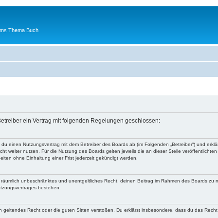
 ums Thema Buch
etreiber ein Vertrag mit folgenden Regelungen geschlossen:
t du einen Nutzungsvertrag mit dem Betreiber des Boards ab (im Folgenden „Betreiber“) und erk
ht weiter nutzen. Für die Nutzung des Boards gelten jeweils die an dieser Stelle veröffentlichte
iten ohne Einhaltung einer Frist jederzeit gekündigt werden.
 und räumlich unbeschränktes und unentgeltliches Recht, deinen Beitrag im Rahmen des Boards zu 
utzungsvertrages bestehen.
egen geltendes Recht oder die guten Sitten verstoßen. Du erklärst insbesondere, dass du das Recht