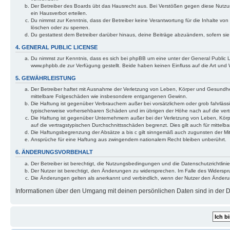
Der Betreiber des Boards übt das Hausrecht aus. Bei Verstößen gegen diese Nutzu
ein Hausverbot erteilen.
Du nimmst zur Kenntnis, dass der Betreiber keine Verantwortung für die Inhalte von 
löschen oder zu sperren.
Du gestattest dem Betreiber darüber hinaus, deine Beiträge abzuändern, sofern si
4. GENERAL PUBLIC LICENSE
Du nimmst zur Kenntnis, dass es sich bei phpBB um eine unter der General Public
www.phpbb.de zur Verfügung gestellt. Beide haben keinen Einfluss auf die Art und
5. GEWÄHRLEISTUNG
Der Betreiber haftet mit Ausnahme der Verletzung von Leben, Körper und Gesundheit u
mittelbare Folgeschäden wie insbesondere entgangenen Gewinn.
Die Haftung ist gegenüber Verbrauchern außer bei vorsätzlichem oder grob fahrläss
typischerweise vorhersehbaren Schäden und im übrigen der Höhe nach auf die vert
Die Haftung ist gegenüber Unternehmern außer bei der Verletzung von Leben, Körp
auf die vertragstypischen Durchschnittsschäden begrenzt. Dies gilt auch für mitt
Die Haftungsbegrenzung der Absätze a bis c gilt sinngemäß auch zugunsten der Mita
Ansprüche für eine Haftung aus zwingendem nationalem Recht bleiben unberührt.
6. ÄNDERUNGSVORBEHALT
Der Betreiber ist berechtigt, die Nutzungsbedingungen und die Datenschutzrichtlinie
Der Nutzer ist berechtigt, den Änderungen zu widersprechen. Im Falle des Widerspr
Die Änderungen gelten als anerkannt und verbindlich, wenn der Nutzer den Änder
Informationen über den Umgang mit deinen persönlichen Daten sind in der Da