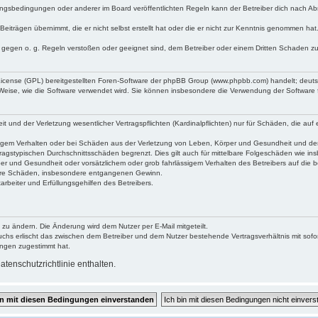
ngsbedingungen oder anderer im Board veröffentlichten Regeln kann der Betreiber dich nach A
Beiträgen übernimmt, die er nicht selbst erstellt hat oder die er nicht zur Kenntnis genommen ha
e gegen o. g. Regeln verstoßen oder geeignet sind, dem Betreiber oder einem Dritten Schaden z
 License (GPL) bereitgestellten Foren-Software der phpBB Group (www.phpbb.com) handelt; deu
 Weise, wie die Software verwendet wird. Sie können insbesondere die Verwendung der Software 
nd der Verletzung wesentlicher Vertragspflichten (Kardinalpflichten) nur für Schäden, die auf ei
igem Verhalten oder bei Schäden aus der Verletzung von Leben, Körper und Gesundheit und der Ver
ragstypischen Durchschnittsschäden begrenzt. Dies gilt auch für mittelbare Folgeschäden wie 
er und Gesundheit oder vorsätzlichem oder grob fahrlässigem Verhalten des Betreibers auf die 
elbare Schäden, insbesondere entgangenen Gewinn.
rbeiter und Erfüllungsgehilfen des Betreibers.
 zu ändern. Die Änderung wird dem Nutzer per E-Mail mitgeteilt.
uchs erlischt das zwischen dem Betreiber und dem Nutzer bestehende Vertragsverhältnis mit sofor
ungen zugestimmt hat.
tenschutzrichtlinie enthalten.