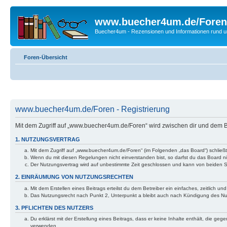
www.buecher4um.de/Foren
Buecher4um - Rezensionen und Informationen rund
Foren-Übersicht
www.buecher4um.de/Foren - Registrierung
Mit dem Zugriff auf „www.buecher4um.de/Foren“ wird zwischen dir und dem B
1. NUTZUNGSVERTRAG
Mit dem Zugriff auf „www.buecher4um.de/Foren“ (im Folgenden „das Board“) schließ
Wenn du mit diesen Regelungen nicht einverstanden bist, so darfst du das Board nic
Der Nutzungsvertrag wird auf unbestimmte Zeit geschlossen und kann von beiden Se
2. EINRÄUMUNG VON NUTZUNGSRECHTEN
Mit dem Erstellen eines Beitrags erteilst du dem Betreiber ein einfaches, zeitlich
Das Nutzungsrecht nach Punkt 2, Unterpunkt a bleibt auch nach Kündigung des N
3. PFLICHTEN DES NUTZERS
Du erklärst mit der Erstellung eines Beitrags, dass er keine Inhalte enthält, die g
verwenden.