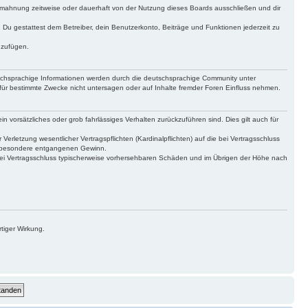
bmahnung zeitweise oder dauerhaft von der Nutzung dieses Boards ausschließen und dir
t. Du gestattest dem Betreiber, dein Benutzerkonto, Beiträge und Funktionen jederzeit zu
uzufügen.
tschsprachige Informationen werden durch die deutschsprachige Community unter
für bestimmte Zwecke nicht untersagen oder auf Inhalte fremder Foren Einfluss nehmen.
n vorsätzliches oder grob fahrlässiges Verhalten zurückzuführen sind. Dies gilt auch für
letzung wesentlicher Vertragspflichten (Kardinalpflichten) auf die bei Vertragsschluss
insbesondere entgangenen Gewinn.
bei Vertragsschluss typischerweise vorhersehbaren Schäden und im Übrigen der Höhe nach
tiger Wirkung.