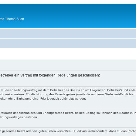
 ums Thema Buch
etreiber ein Vertrag mit folgenden Regelungen geschlossen:
t du einen Nutzungsvertrag mit dem Betreiber des Boards ab (im Folgenden „Betreiber“) und erk
ht weiter nutzen. Für die Nutzung des Boards gelten jeweils die an dieser Stelle veröffentlichte
iten ohne Einhaltung einer Frist jederzeit gekündigt werden.
 und räumlich unbeschränktes und unentgeltliches Recht, deinen Beitrag im Rahmen des Boards zu 
utzungsvertrages bestehen.
egen geltendes Recht oder die guten Sitten verstoßen. Du erklärst insbesondere, dass du das Recht