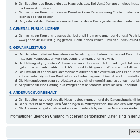
Der Betreiber des Boards übt das Hausrecht aus. Bei Verstößen gegen diese Nutzu
ein Hausverbot erteilen.
Du nimmst zur Kenntnis, dass der Betreiber keine Verantwortung für die Inhalte von 
löschen oder zu sperren.
Du gestattest dem Betreiber darüber hinaus, deine Beiträge abzuändern, sofern si
4. GENERAL PUBLIC LICENSE
Du nimmst zur Kenntnis, dass es sich bei phpBB um eine unter der General Public
www.phpbb.de zur Verfügung gestellt. Beide haben keinen Einfluss auf die Art und
5. GEWÄHRLEISTUNG
Der Betreiber haftet mit Ausnahme der Verletzung von Leben, Körper und Gesundheit u
mittelbare Folgeschäden wie insbesondere entgangenen Gewinn.
Die Haftung ist gegenüber Verbrauchern außer bei vorsätzlichem oder grob fahrläss
typischerweise vorhersehbaren Schäden und im übrigen der Höhe nach auf die vert
Die Haftung ist gegenüber Unternehmern außer bei der Verletzung von Leben, Körp
auf die vertragstypischen Durchschnittsschäden begrenzt. Dies gilt auch für mitt
Die Haftungsbegrenzung der Absätze a bis c gilt sinngemäß auch zugunsten der Mita
Ansprüche für eine Haftung aus zwingendem nationalem Recht bleiben unberührt.
6. ÄNDERUNGSVORBEHALT
Der Betreiber ist berechtigt, die Nutzungsbedingungen und die Datenschutzrichtlinie
Der Nutzer ist berechtigt, den Änderungen zu widersprechen. Im Falle des Widerspr
Die Änderungen gelten als anerkannt und verbindlich, wenn der Nutzer den Änder
Informationen über den Umgang mit deinen persönlichen Daten sind in der Da