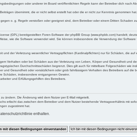
ngsbedingungen oder anderer im Board veröffentlichten Regeln kann der Betreiber dich nach A
Beiträgen übernimmt, die er nicht selbst erstellt hat oder die er nicht zur Kenntnis genommen ha
e gegen o. g. Regeln verstoßen oder geeignet sind, dem Betreiber oder einem Dritten Schaden z
 License (GPL) bereitgestellten Foren-Software der phpBB Group (www.phpbb.com) handelt; deu
 Weise, wie die Software verwendet wird. Sie können insbesondere die Verwendung der Software 
nd der Verletzung wesentlicher Vertragspflichten (Kardinalpflichten) nur für Schäden, die auf ei
igem Verhalten oder bei Schäden aus der Verletzung von Leben, Körper und Gesundheit und der Ver
ragstypischen Durchschnittsschäden begrenzt. Dies gilt auch für mittelbare Folgeschäden wie 
er und Gesundheit oder vorsätzlichem oder grob fahrlässigem Verhalten des Betreibers auf die 
elbare Schäden, insbesondere entgangenen Gewinn.
rbeiter und Erfüllungsgehilfen des Betreibers.
 zu ändern. Die Änderung wird dem Nutzer per E-Mail mitgeteilt.
uchs erlischt das zwischen dem Betreiber und dem Nutzer bestehende Vertragsverhältnis mit sofor
ungen zugestimmt hat.
tenschutzrichtlinie enthalten.