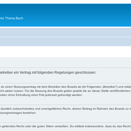
 ums Thema Buch
etreiber ein Vertrag mit folgenden Regelungen geschlossen:
t du einen Nutzungsvertrag mit dem Betreiber des Boards ab (im Folgenden „Betreiber“) und erk
ht weiter nutzen. Für die Nutzung des Boards gelten jeweils die an dieser Stelle veröffentlichte
iten ohne Einhaltung einer Frist jederzeit gekündigt werden.
 und räumlich unbeschränktes und unentgeltliches Recht, deinen Beitrag im Rahmen des Boards zu 
utzungsvertrages bestehen.
egen geltendes Recht oder die guten Sitten verstoßen. Du erklärst insbesondere, dass du das Recht