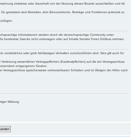
bmahnung zeitweise oder dauerhaft von der Nutzung dieses Boards ausschließen und dir
t. Du gestattest dem Betreiber, dein Benutzerkonto, Beiträge und Funktionen jederzeit zu
uzufügen.
tschsprachige Informationen werden durch die deutschsprachige Community unter
für bestimmte Zwecke nicht untersagen oder auf Inhalte fremder Foren Einfluss nehmen.
n vorsätzliches oder grob fahrlässiges Verhalten zurückzuführen sind. Dies gilt auch für
letzung wesentlicher Vertragspflichten (Kardinalpflichten) auf die bei Vertragsschluss
insbesondere entgangenen Gewinn.
bei Vertragsschluss typischerweise vorhersehbaren Schäden und im Übrigen der Höhe nach
tiger Wirkung.