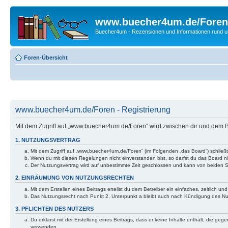
www.buecher4um.de/Foren
Buecher4um - Rezensionen und Informationen rund
Foren-Übersicht
www.buecher4um.de/Foren - Registrierung
Mit dem Zugriff auf „www.buecher4um.de/Foren“ wird zwischen dir und dem B
1. NUTZUNGSVERTRAG
Mit dem Zugriff auf „www.buecher4um.de/Foren“ (im Folgenden „das Board“) schließ
Wenn du mit diesen Regelungen nicht einverstanden bist, so darfst du das Board nic
Der Nutzungsvertrag wird auf unbestimmte Zeit geschlossen und kann von beiden Se
2. EINRÄUMUNG VON NUTZUNGSRECHTEN
Mit dem Erstellen eines Beitrags erteilst du dem Betreiber ein einfaches, zeitlich
Das Nutzungsrecht nach Punkt 2, Unterpunkt a bleibt auch nach Kündigung des N
3. PFLICHTEN DES NUTZERS
Du erklärst mit der Erstellung eines Beitrags, dass er keine Inhalte enthält, die g
verwenden.