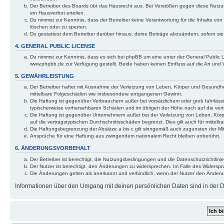
Der Betreiber des Boards übt das Hausrecht aus. Bei Verstößen gegen diese Nutzu
ein Hausverbot erteilen.
Du nimmst zur Kenntnis, dass der Betreiber keine Verantwortung für die Inhalte von 
löschen oder zu sperren.
Du gestattest dem Betreiber darüber hinaus, deine Beiträge abzuändern, sofern si
4. GENERAL PUBLIC LICENSE
Du nimmst zur Kenntnis, dass es sich bei phpBB um eine unter der General Public
www.phpbb.de zur Verfügung gestellt. Beide haben keinen Einfluss auf die Art und
5. GEWÄHRLEISTUNG
Der Betreiber haftet mit Ausnahme der Verletzung von Leben, Körper und Gesundheit u
mittelbare Folgeschäden wie insbesondere entgangenen Gewinn.
Die Haftung ist gegenüber Verbrauchern außer bei vorsätzlichem oder grob fahrläss
typischerweise vorhersehbaren Schäden und im übrigen der Höhe nach auf die vert
Die Haftung ist gegenüber Unternehmern außer bei der Verletzung von Leben, Körp
auf die vertragstypischen Durchschnittsschäden begrenzt. Dies gilt auch für mitt
Die Haftungsbegrenzung der Absätze a bis c gilt sinngemäß auch zugunsten der Mita
Ansprüche für eine Haftung aus zwingendem nationalem Recht bleiben unberührt.
6. ÄNDERUNGSVORBEHALT
Der Betreiber ist berechtigt, die Nutzungsbedingungen und die Datenschutzrichtlinie
Der Nutzer ist berechtigt, den Änderungen zu widersprechen. Im Falle des Widerspr
Die Änderungen gelten als anerkannt und verbindlich, wenn der Nutzer den Änder
Informationen über den Umgang mit deinen persönlichen Daten sind in der Da