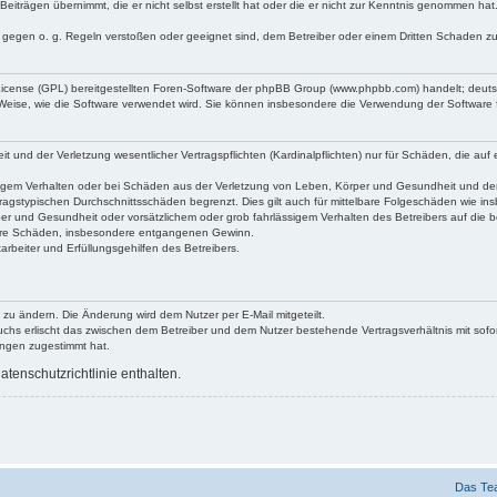
Beiträgen übernimmt, die er nicht selbst erstellt hat oder die er nicht zur Kenntnis genommen ha
e gegen o. g. Regeln verstoßen oder geeignet sind, dem Betreiber oder einem Dritten Schaden z
 License (GPL) bereitgestellten Foren-Software der phpBB Group (www.phpbb.com) handelt; deu
 Weise, wie die Software verwendet wird. Sie können insbesondere die Verwendung der Software 
nd der Verletzung wesentlicher Vertragspflichten (Kardinalpflichten) nur für Schäden, die auf ei
igem Verhalten oder bei Schäden aus der Verletzung von Leben, Körper und Gesundheit und der Ver
ragstypischen Durchschnittsschäden begrenzt. Dies gilt auch für mittelbare Folgeschäden wie 
er und Gesundheit oder vorsätzlichem oder grob fahrlässigem Verhalten des Betreibers auf die 
elbare Schäden, insbesondere entgangenen Gewinn.
rbeiter und Erfüllungsgehilfen des Betreibers.
 zu ändern. Die Änderung wird dem Nutzer per E-Mail mitgeteilt.
uchs erlischt das zwischen dem Betreiber und dem Nutzer bestehende Vertragsverhältnis mit sofor
ungen zugestimmt hat.
tenschutzrichtlinie enthalten.
Das Te