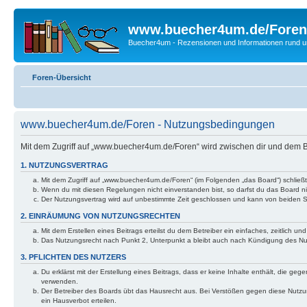
www.buecher4um.de/Foren
Buecher4um - Rezensionen und Informationen rund
Foren-Übersicht
www.buecher4um.de/Foren - Nutzungsbedingungen
Mit dem Zugriff auf „www.buecher4um.de/Foren“ wird zwischen dir und dem B
1. NUTZUNGSVERTRAG
Mit dem Zugriff auf „www.buecher4um.de/Foren“ (im Folgenden „das Board“) schließ
Wenn du mit diesen Regelungen nicht einverstanden bist, so darfst du das Board nic
Der Nutzungsvertrag wird auf unbestimmte Zeit geschlossen und kann von beiden Se
2. EINRÄUMUNG VON NUTZUNGSRECHTEN
Mit dem Erstellen eines Beitrags erteilst du dem Betreiber ein einfaches, zeitlich
Das Nutzungsrecht nach Punkt 2, Unterpunkt a bleibt auch nach Kündigung des N
3. PFLICHTEN DES NUTZERS
Du erklärst mit der Erstellung eines Beitrags, dass er keine Inhalte enthält, die g
verwenden.
Der Betreiber des Boards übt das Hausrecht aus. Bei Verstößen gegen diese Nutzu
ein Hausverbot erteilen.