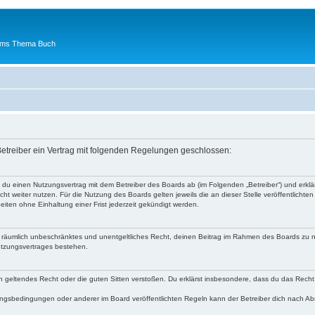
 ums Thema Buch
etreiber ein Vertrag mit folgenden Regelungen geschlossen:
t du einen Nutzungsvertrag mit dem Betreiber des Boards ab (im Folgenden „Betreiber“) und erk
ht weiter nutzen. Für die Nutzung des Boards gelten jeweils die an dieser Stelle veröffentlichte
iten ohne Einhaltung einer Frist jederzeit gekündigt werden.
 und räumlich unbeschränktes und unentgeltliches Recht, deinen Beitrag im Rahmen des Boards zu 
utzungsvertrages bestehen.
egen geltendes Recht oder die guten Sitten verstoßen. Du erklärst insbesondere, dass du das Recht
ngsbedingungen oder anderer im Board veröffentlichten Regeln kann der Betreiber dich nach A