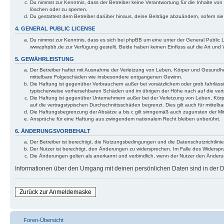
Du nimmst zur Kenntnis, dass der Betreiber keine Verantwortung für die Inhalte von 
löschen oder zu sperren.
Du gestattest dem Betreiber darüber hinaus, deine Beiträge abzuändern, sofern si
4. GENERAL PUBLIC LICENSE
Du nimmst zur Kenntnis, dass es sich bei phpBB um eine unter der General Public
www.phpbb.de zur Verfügung gestellt. Beide haben keinen Einfluss auf die Art und
5. GEWÄHRLEISTUNG
Der Betreiber haftet mit Ausnahme der Verletzung von Leben, Körper und Gesundheit u
mittelbare Folgeschäden wie insbesondere entgangenen Gewinn.
Die Haftung ist gegenüber Verbrauchern außer bei vorsätzlichem oder grob fahrläss
typischerweise vorhersehbaren Schäden und im übrigen der Höhe nach auf die vert
Die Haftung ist gegenüber Unternehmern außer bei der Verletzung von Leben, Körp
auf die vertragstypischen Durchschnittsschäden begrenzt. Dies gilt auch für mitt
Die Haftungsbegrenzung der Absätze a bis c gilt sinngemäß auch zugunsten der Mita
Ansprüche für eine Haftung aus zwingendem nationalem Recht bleiben unberührt.
6. ÄNDERUNGSVORBEHALT
Der Betreiber ist berechtigt, die Nutzungsbedingungen und die Datenschutzrichtlinie
Der Nutzer ist berechtigt, den Änderungen zu widersprechen. Im Falle des Widerspr
Die Änderungen gelten als anerkannt und verbindlich, wenn der Nutzer den Änder
Informationen über den Umgang mit deinen persönlichen Daten sind in der Da
Zurück zur Anmeldemaske
Foren-Übersicht