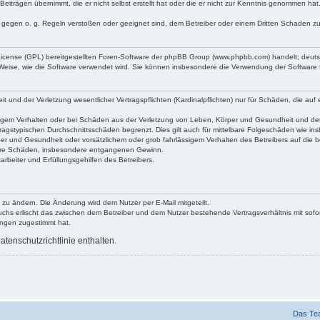
Beiträgen übernimmt, die er nicht selbst erstellt hat oder die er nicht zur Kenntnis genommen ha
e gegen o. g. Regeln verstoßen oder geeignet sind, dem Betreiber oder einem Dritten Schaden z
 License (GPL) bereitgestellten Foren-Software der phpBB Group (www.phpbb.com) handelt; deu
 Weise, wie die Software verwendet wird. Sie können insbesondere die Verwendung der Software 
nd der Verletzung wesentlicher Vertragspflichten (Kardinalpflichten) nur für Schäden, die auf ei
igem Verhalten oder bei Schäden aus der Verletzung von Leben, Körper und Gesundheit und der Ver
ragstypischen Durchschnittsschäden begrenzt. Dies gilt auch für mittelbare Folgeschäden wie 
er und Gesundheit oder vorsätzlichem oder grob fahrlässigem Verhalten des Betreibers auf die 
elbare Schäden, insbesondere entgangenen Gewinn.
rbeiter und Erfüllungsgehilfen des Betreibers.
 zu ändern. Die Änderung wird dem Nutzer per E-Mail mitgeteilt.
uchs erlischt das zwischen dem Betreiber und dem Nutzer bestehende Vertragsverhältnis mit sofor
ungen zugestimmt hat.
tenschutzrichtlinie enthalten.
Das Te