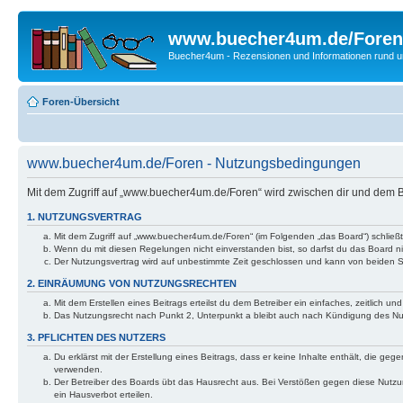
www.buecher4um.de/Foren
Buecher4um - Rezensionen und Informationen rund
Foren-Übersicht
www.buecher4um.de/Foren - Nutzungsbedingungen
Mit dem Zugriff auf „www.buecher4um.de/Foren“ wird zwischen dir und dem B
1. NUTZUNGSVERTRAG
Mit dem Zugriff auf „www.buecher4um.de/Foren“ (im Folgenden „das Board“) schließ
Wenn du mit diesen Regelungen nicht einverstanden bist, so darfst du das Board nic
Der Nutzungsvertrag wird auf unbestimmte Zeit geschlossen und kann von beiden Se
2. EINRÄUMUNG VON NUTZUNGSRECHTEN
Mit dem Erstellen eines Beitrags erteilst du dem Betreiber ein einfaches, zeitlich
Das Nutzungsrecht nach Punkt 2, Unterpunkt a bleibt auch nach Kündigung des N
3. PFLICHTEN DES NUTZERS
Du erklärst mit der Erstellung eines Beitrags, dass er keine Inhalte enthält, die g
verwenden.
Der Betreiber des Boards übt das Hausrecht aus. Bei Verstößen gegen diese Nutzu
ein Hausverbot erteilen.