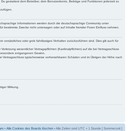
t. Du gestattest dem Betreiber, dein Benutzerkonto, Beiträge und Funktionen jederzeit zu
uzufügen.
tschsprachige Informationen werden durch die deutschsprachige Community unter
für bestimmte Zwecke nicht untersagen oder auf Inhalte fremder Foren Einfluss nehmen.
n vorsätzliches oder grob fahrlässiges Verhalten zurückzuführen sind. Dies gilt auch für
letzung wesentlicher Vertragspflichten (Kardinalpflichten) auf die bei Vertragsschluss
insbesondere entgangenen Gewinn.
bei Vertragsschluss typischerweise vorhersehbaren Schäden und im Übrigen der Höhe nach
tiger Wirkung.
am
•
Alle Cookies des Boards löschen
• Alle Zeiten sind UTC + 1 Stunde [ Sommerzeit ]