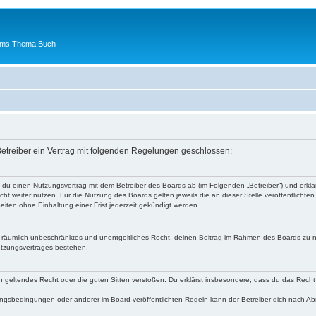
 ums Thema Buch
etreiber ein Vertrag mit folgenden Regelungen geschlossen:
t du einen Nutzungsvertrag mit dem Betreiber des Boards ab (im Folgenden „Betreiber“) und erk
ht weiter nutzen. Für die Nutzung des Boards gelten jeweils die an dieser Stelle veröffentlichte
iten ohne Einhaltung einer Frist jederzeit gekündigt werden.
 und räumlich unbeschränktes und unentgeltliches Recht, deinen Beitrag im Rahmen des Boards zu 
utzungsvertrages bestehen.
egen geltendes Recht oder die guten Sitten verstoßen. Du erklärst insbesondere, dass du das Recht
ngsbedingungen oder anderer im Board veröffentlichten Regeln kann der Betreiber dich nach A