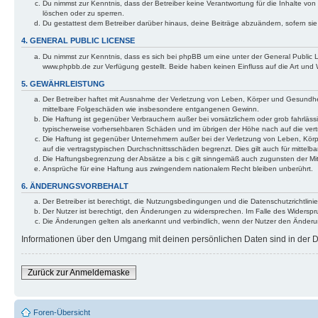
Du nimmst zur Kenntnis, dass der Betreiber keine Verantwortung für die Inhalte von 
löschen oder zu sperren.
Du gestattest dem Betreiber darüber hinaus, deine Beiträge abzuändern, sofern si
4. GENERAL PUBLIC LICENSE
Du nimmst zur Kenntnis, dass es sich bei phpBB um eine unter der General Public
www.phpbb.de zur Verfügung gestellt. Beide haben keinen Einfluss auf die Art und
5. GEWÄHRLEISTUNG
Der Betreiber haftet mit Ausnahme der Verletzung von Leben, Körper und Gesundheit u
mittelbare Folgeschäden wie insbesondere entgangenen Gewinn.
Die Haftung ist gegenüber Verbrauchern außer bei vorsätzlichem oder grob fahrläss
typischerweise vorhersehbaren Schäden und im übrigen der Höhe nach auf die vert
Die Haftung ist gegenüber Unternehmern außer bei der Verletzung von Leben, Körp
auf die vertragstypischen Durchschnittsschäden begrenzt. Dies gilt auch für mitt
Die Haftungsbegrenzung der Absätze a bis c gilt sinngemäß auch zugunsten der Mita
Ansprüche für eine Haftung aus zwingendem nationalem Recht bleiben unberührt.
6. ÄNDERUNGSVORBEHALT
Der Betreiber ist berechtigt, die Nutzungsbedingungen und die Datenschutzrichtlinie
Der Nutzer ist berechtigt, den Änderungen zu widersprechen. Im Falle des Widerspr
Die Änderungen gelten als anerkannt und verbindlich, wenn der Nutzer den Änder
Informationen über den Umgang mit deinen persönlichen Daten sind in der Da
Zurück zur Anmeldemaske
Foren-Übersicht