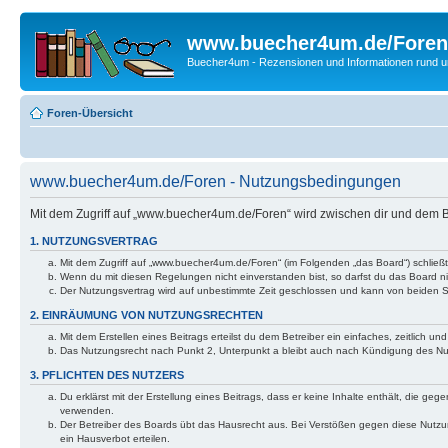
www.buecher4um.de/Foren
Buecher4um - Rezensionen und Informationen rund
Foren-Übersicht
www.buecher4um.de/Foren - Nutzungsbedingungen
Mit dem Zugriff auf „www.buecher4um.de/Foren“ wird zwischen dir und dem B
1. NUTZUNGSVERTRAG
Mit dem Zugriff auf „www.buecher4um.de/Foren“ (im Folgenden „das Board“) schließ
Wenn du mit diesen Regelungen nicht einverstanden bist, so darfst du das Board nic
Der Nutzungsvertrag wird auf unbestimmte Zeit geschlossen und kann von beiden Se
2. EINRÄUMUNG VON NUTZUNGSRECHTEN
Mit dem Erstellen eines Beitrags erteilst du dem Betreiber ein einfaches, zeitlich
Das Nutzungsrecht nach Punkt 2, Unterpunkt a bleibt auch nach Kündigung des N
3. PFLICHTEN DES NUTZERS
Du erklärst mit der Erstellung eines Beitrags, dass er keine Inhalte enthält, die g
verwenden.
Der Betreiber des Boards übt das Hausrecht aus. Bei Verstößen gegen diese Nutzu
ein Hausverbot erteilen.