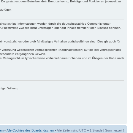
t. Du gestattest dem Betreiber, dein Benutzerkonto, Beiträge und Funktionen jederzeit zu
uzufügen.
tschsprachige Informationen werden durch die deutschsprachige Community unter
für bestimmte Zwecke nicht untersagen oder auf Inhalte fremder Foren Einfluss nehmen.
n vorsätzliches oder grob fahrlässiges Verhalten zurückzuführen sind. Dies gilt auch für
letzung wesentlicher Vertragspflichten (Kardinalpflichten) auf die bei Vertragsschluss
insbesondere entgangenen Gewinn.
bei Vertragsschluss typischerweise vorhersehbaren Schäden und im Übrigen der Höhe nach
tiger Wirkung.
am
•
Alle Cookies des Boards löschen
• Alle Zeiten sind UTC + 1 Stunde [ Sommerzeit ]