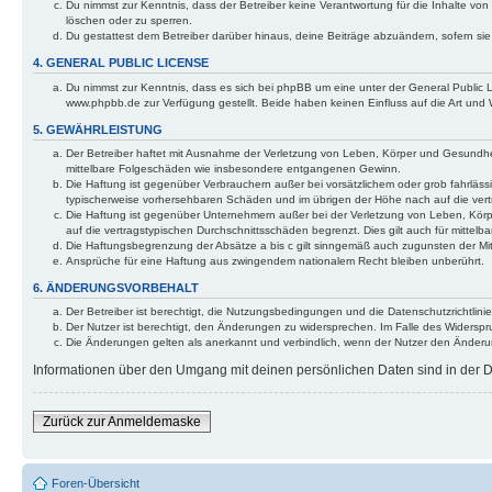
Du nimmst zur Kenntnis, dass der Betreiber keine Verantwortung für die Inhalte von 
löschen oder zu sperren.
Du gestattest dem Betreiber darüber hinaus, deine Beiträge abzuändern, sofern si
4. GENERAL PUBLIC LICENSE
Du nimmst zur Kenntnis, dass es sich bei phpBB um eine unter der General Public
www.phpbb.de zur Verfügung gestellt. Beide haben keinen Einfluss auf die Art und
5. GEWÄHRLEISTUNG
Der Betreiber haftet mit Ausnahme der Verletzung von Leben, Körper und Gesundheit u
mittelbare Folgeschäden wie insbesondere entgangenen Gewinn.
Die Haftung ist gegenüber Verbrauchern außer bei vorsätzlichem oder grob fahrläss
typischerweise vorhersehbaren Schäden und im übrigen der Höhe nach auf die vert
Die Haftung ist gegenüber Unternehmern außer bei der Verletzung von Leben, Körp
auf die vertragstypischen Durchschnittsschäden begrenzt. Dies gilt auch für mitt
Die Haftungsbegrenzung der Absätze a bis c gilt sinngemäß auch zugunsten der Mita
Ansprüche für eine Haftung aus zwingendem nationalem Recht bleiben unberührt.
6. ÄNDERUNGSVORBEHALT
Der Betreiber ist berechtigt, die Nutzungsbedingungen und die Datenschutzrichtlinie
Der Nutzer ist berechtigt, den Änderungen zu widersprechen. Im Falle des Widerspr
Die Änderungen gelten als anerkannt und verbindlich, wenn der Nutzer den Änder
Informationen über den Umgang mit deinen persönlichen Daten sind in der Da
Zurück zur Anmeldemaske
Foren-Übersicht