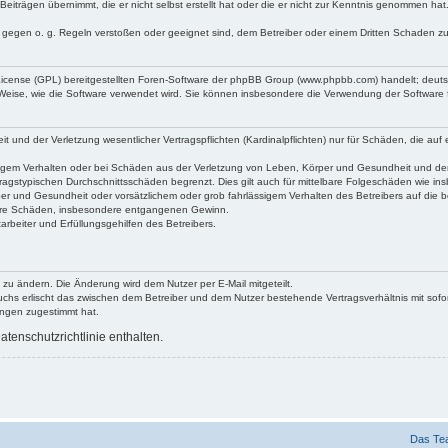
Beiträgen übernimmt, die er nicht selbst erstellt hat oder die er nicht zur Kenntnis genommen ha
e gegen o. g. Regeln verstoßen oder geeignet sind, dem Betreiber oder einem Dritten Schaden z
 License (GPL) bereitgestellten Foren-Software der phpBB Group (www.phpbb.com) handelt; deu
 Weise, wie die Software verwendet wird. Sie können insbesondere die Verwendung der Software 
nd der Verletzung wesentlicher Vertragspflichten (Kardinalpflichten) nur für Schäden, die auf ei
igem Verhalten oder bei Schäden aus der Verletzung von Leben, Körper und Gesundheit und der Ver
ragstypischen Durchschnittsschäden begrenzt. Dies gilt auch für mittelbare Folgeschäden wie 
er und Gesundheit oder vorsätzlichem oder grob fahrlässigem Verhalten des Betreibers auf die 
elbare Schäden, insbesondere entgangenen Gewinn.
rbeiter und Erfüllungsgehilfen des Betreibers.
 zu ändern. Die Änderung wird dem Nutzer per E-Mail mitgeteilt.
uchs erlischt das zwischen dem Betreiber und dem Nutzer bestehende Vertragsverhältnis mit sofor
ungen zugestimmt hat.
tenschutzrichtlinie enthalten.
Das Te