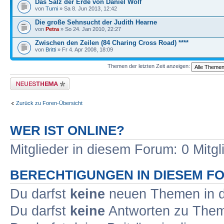
Das Salz der Erde von Daniel Wolf
von
Turni
» Sa 8. Jun 2013, 12:42
Die große Sehnsucht der Judith Hearne
von
Petra
» So 24. Jan 2010, 22:27
Zwischen den Zeilen (84 Charing Cross Road) ****
von
Britti
» Fr 4. Apr 2008, 18:09
Themen der letzten Zeit anzeigen:
Neues Thema erstellen
Zurück zu Foren-Übersicht
WER IST ONLINE?
Mitglieder in diesem Forum: 0 Mitg
BERECHTIGUNGEN IN DIESEM F
Du darfst
keine
neuen Themen in d
Du darfst
keine
Antworten zu Theme