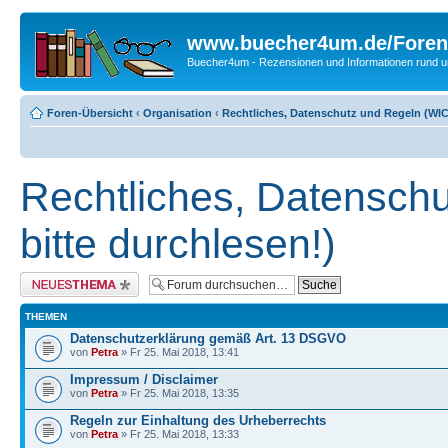
www.buecher4um.de/Foren
Buecher4um - Rezensionen und Informationen rund
Foren-Übersicht
‹
Organisation
‹
Rechtliches, Datenschutz und Regeln (WICH
Rechtliches, Datensch
bitte durchlesen!)
Neues Thema erstellen
THEMEN
Datenschutzerklärung gemäß Art. 13 DSGVO
von
Petra
» Fr 25. Mai 2018, 13:41
Impressum / Disclaimer
von
Petra
» Fr 25. Mai 2018, 13:35
Regeln zur Einhaltung des Urheberrechts
von
Petra
» Fr 25. Mai 2018, 13:33