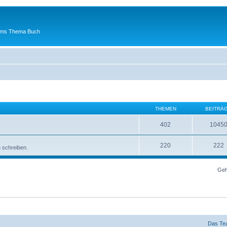
 ums Thema Buch
THEMEN
BEITRÄ
402
1045
220
222
n schreiben.
Geh
Das Te