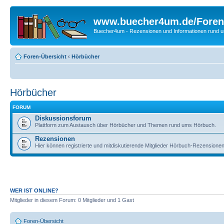
www.buecher4um.de/Foren
Buecher4um - Rezensionen und Informationen rund
Foren-Übersicht
‹
Hörbücher
Hörbücher
FORUM
Diskussionsforum
Plattform zum Austausch über Hörbücher und Themen rund ums Hörbuch.
Rezensionen
Hier können registrierte und mitdiskutierende Mitglieder Hörbuch-Rezensione
WER IST ONLINE?
Mitglieder in diesem Forum: 0 Mitglieder und 1 Gast
Foren-Übersicht