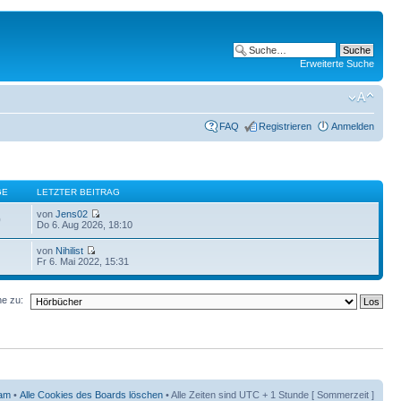
Erweiterte Suche
FAQ
Registrieren
Anmelden
GE
LETZTER BEITRAG
von
Jens02
0
Do 6. Aug 2026, 18:10
von
Nihilist
Fr 6. Mai 2022, 15:31
e zu:
am
•
Alle Cookies des Boards löschen
• Alle Zeiten sind UTC + 1 Stunde [ Sommerzeit ]