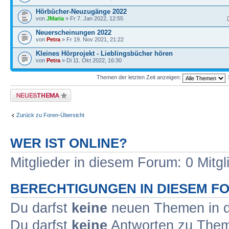
Hörbücher-Neuzugänge 2022
von
JMaria
» Fr 7. Jan 2022, 12:55
Neuerscheinungen 2022
von
Petra
» Fr 19. Nov 2021, 21:22
Kleines Hörprojekt - Lieblingsbücher hören
von
Petra
» Di 11. Okt 2022, 16:30
Themen der letzten Zeit anzeigen:
Neues Thema erstellen
Zurück zu Foren-Übersicht
WER IST ONLINE?
Mitglieder in diesem Forum: 0 Mitg
BERECHTIGUNGEN IN DIESEM F
Du darfst
keine
neuen Themen in d
Du darfst
keine
Antworten zu Theme