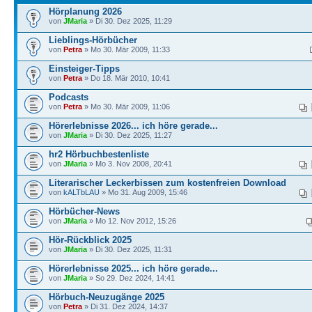
Hörplanung 2026
von
JMaria
» Di 30. Dez 2025, 11:29
Lieblings-Hörbücher
von
Petra
» Mo 30. Mär 2009, 11:33
Einsteiger-Tipps
von
Petra
» Do 18. Mär 2010, 10:41
Podcasts
von
Petra
» Mo 30. Mär 2009, 11:06
Hörerlebnisse 2026... ich höre gerade...
von
JMaria
» Di 30. Dez 2025, 11:27
hr2 Hörbuchbestenliste
von
JMaria
» Mo 3. Nov 2008, 20:41
Literarischer Leckerbissen zum kostenfreien Download
von
kALTbLAU
» Mo 31. Aug 2009, 15:46
Hörbücher-News
von
JMaria
» Mo 12. Nov 2012, 15:26
Hör-Rückblick 2025
von
JMaria
» Di 30. Dez 2025, 11:31
Hörerlebnisse 2025... ich höre gerade...
von
JMaria
» So 29. Dez 2024, 14:41
Hörbuch-Neuzugänge 2025
von
Petra
» Di 31. Dez 2024, 14:37