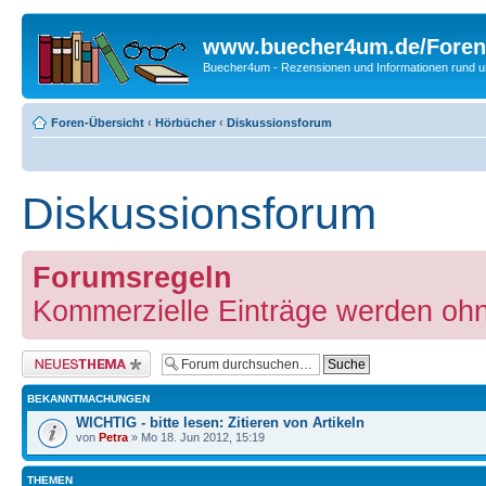
www.buecher4um.de/Foren
Buecher4um - Rezensionen und Informationen rund
Foren-Übersicht
‹
Hörbücher
‹
Diskussionsforum
Diskussionsforum
Forumsregeln
Kommerzielle Einträge werden oh
Neues Thema erstellen
BEKANNTMACHUNGEN
WICHTIG - bitte lesen: Zitieren von Artikeln
von
Petra
» Mo 18. Jun 2012, 15:19
THEMEN