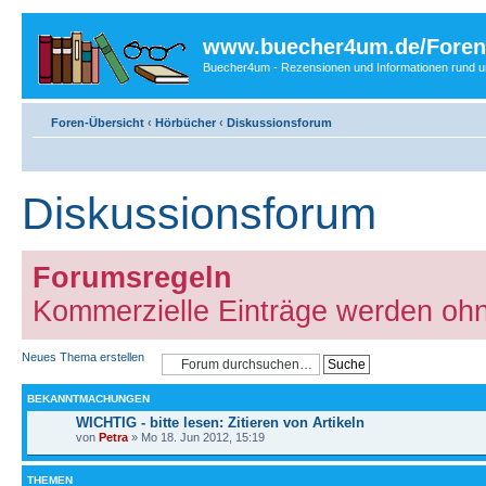
www.buecher4um.de/Foren
Buecher4um - Rezensionen und Informationen rund
Foren-Übersicht
‹
Hörbücher
‹
Diskussionsforum
Diskussionsforum
Forumsregeln
Kommerzielle Einträge werden oh
Neues Thema erstellen
BEKANNTMACHUNGEN
WICHTIG - bitte lesen: Zitieren von Artikeln
von
Petra
» Mo 18. Jun 2012, 15:19
THEMEN