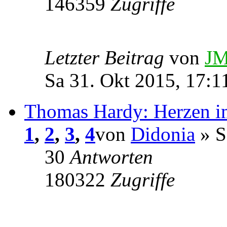
146359
Zugriffe
Letzter Beitrag
von
JM
Sa 31. Okt 2015, 17:1
Thomas Hardy: Herzen i
1
,
2
,
3
,
4
von
Didonia
» S
30
Antworten
180322
Zugriffe