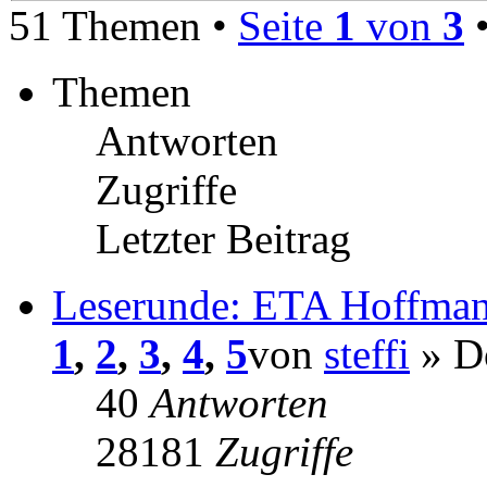
51 Themen •
Seite
1
von
3
Themen
Antworten
Zugriffe
Letzter Beitrag
Leserunde: ETA Hoffman
1
,
2
,
3
,
4
,
5
von
steffi
» Do
40
Antworten
28181
Zugriffe