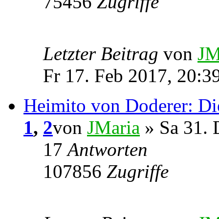
75456
Zugriffe
Letzter Beitrag
von
JM
Fr 17. Feb 2017, 20:3
Heimito von Doderer: Die
1
,
2
von
JMaria
» Sa 31. 
17
Antworten
107856
Zugriffe