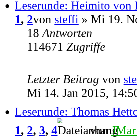
Leserunde: Heimito von 
1
,
2
von
steffi
» Mi 19. N
18
Antworten
114671
Zugriffe
Letzter Beitrag
von
ste
Mi 14. Jan 2015, 14:5
Leserunde: Thomas Hettc
1
,
2
,
3
,
4
von
JMar