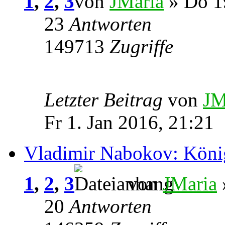
1
,
2
,
3
von
JMaria
» Do 1
23
Antworten
149713
Zugriffe
Letzter Beitrag
von
JM
Fr 1. Jan 2016, 21:21
Vladimir Nabokov: Kön
1
,
2
,
3
von
JMaria
20
Antworten