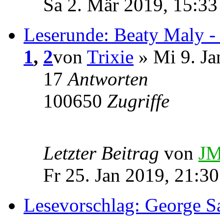
Sa 2. Mär 2019, 15:33
Leserunde: Beaty Maly 
1
,
2
von
Trixie
» Mi 9. Ja
17
Antworten
100650
Zugriffe
Letzter Beitrag
von
JM
Fr 25. Jan 2019, 21:30
Lesevorschlag: George S