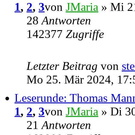
1
,
2
,
3
von
JMaria
» Mi 21
28
Antworten
142377
Zugriffe
Letzter Beitrag
von
ste
Mo 25. Mär 2024, 17:
Leserunde: Thomas Mann
1
,
2
,
3
von
JMaria
» Di 30
21
Antworten