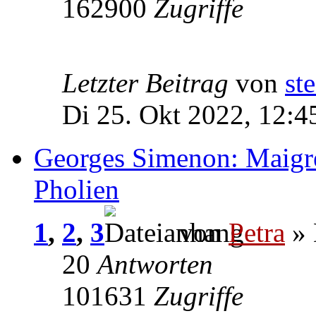
162900
Zugriffe
Letzter Beitrag
von
ste
Di 25. Okt 2022, 12:4
Georges Simenon: Maigre
Pholien
1
,
2
,
3
von
Petra
» 
20
Antworten
101631
Zugriffe