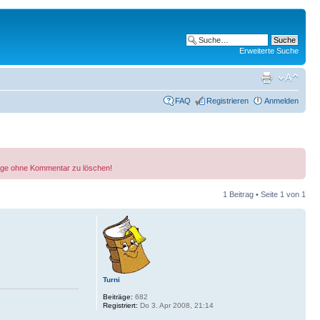
Erweiterte Suche
FAQ
Registrieren
Anmelden
träge ohne Kommentar zu löschen!
1 Beitrag • Seite
1
von
1
Turni
Beiträge:
682
Registriert:
Do 3. Apr 2008, 21:14