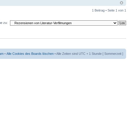
1 Beitrag • Seite
1
von
1
e zu:
am
•
Alle Cookies des Boards löschen
• Alle Zeiten sind UTC + 1 Stunde [ Sommerzeit ]