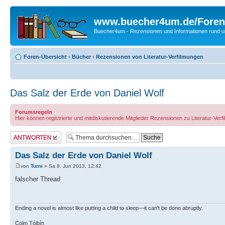
www.buecher4um.de/Foren
Buecher4um - Rezensionen und Informationen rund
Foren-Übersicht
‹
Bücher
‹
Rezensionen von Literatur-Verfilmungen
Das Salz der Erde von Daniel Wolf
Forumsregeln
Hier können registrierte und mitdiskutierende Mitglieder Rezensionen zu Literatur-Ve
Antwort erstellen
Das Salz der Erde von Daniel Wolf
von
Turni
» Sa 8. Jun 2013, 12:42
falscher Thread
Ending a novel is almost like putting a child to sleep—it can't be done abruptly.
Colm Tóibín