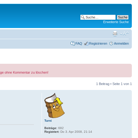
Erweiterte Suche
FAQ
Registrieren
Anmelden
träge ohne Kommentar zu löschen!
1 Beitrag • Seite
1
von
1
Turni
Beiträge:
682
Registriert:
Do 3. Apr 2008, 21:14