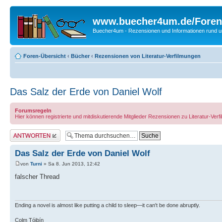
www.buecher4um.de/Foren
Buecher4um - Rezensionen und Informationen rund
Foren-Übersicht
‹
Bücher
‹
Rezensionen von Literatur-Verfilmungen
Das Salz der Erde von Daniel Wolf
Forumsregeln
Hier können registrierte und mitdiskutierende Mitglieder Rezensionen zu Literatur-Ve
Antwort erstellen
Das Salz der Erde von Daniel Wolf
von
Turni
» Sa 8. Jun 2013, 12:42
falscher Thread
Ending a novel is almost like putting a child to sleep—it can't be done abruptly.
Colm Tóibín