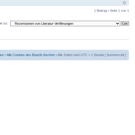
1 Beitrag • Seite
1
von
1
e zu:
am
•
Alle Cookies des Boards löschen
• Alle Zeiten sind UTC + 1 Stunde [ Sommerzeit ]