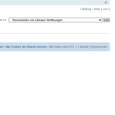
1 Beitrag • Seite
1
von
1
e zu:
am
•
Alle Cookies des Boards löschen
• Alle Zeiten sind UTC + 1 Stunde [ Sommerzeit ]