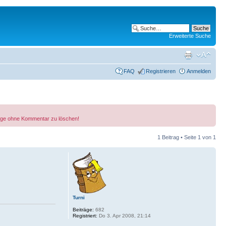
Erweiterte Suche
FAQ
Registrieren
Anmelden
träge ohne Kommentar zu löschen!
1 Beitrag • Seite
1
von
1
Turni
Beiträge:
682
Registriert:
Do 3. Apr 2008, 21:14