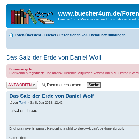
www.buecher4um.de/Foren
Buecher4um - Rezensionen und Informationen rund
Foren-Übersicht
‹
Bücher
‹
Rezensionen von Literatur-Verfilmungen
Das Salz der Erde von Daniel Wolf
Forumsregeln
Hier können registrierte und mitdiskutierende Mitglieder Rezensionen zu Literatur-Ve
Antwort erstellen
Das Salz der Erde von Daniel Wolf
von
Turni
» Sa 8. Jun 2013, 12:42
falscher Thread
Ending a novel is almost like putting a child to sleep—it can't be done abruptly.
Colm Tóibín