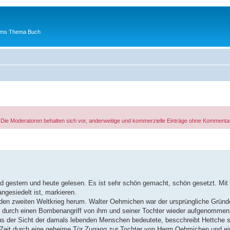
 ums Thema Buch
. Die Moderatoren behalten sich vor, anderweitige und kommerzielle Einträge ohne Kommenta
d gestern und heute gelesen. Es ist sehr schön gemacht, schön gesetzt. Mit
angesiedelt ist, markieren.
den zweiten Weltkrieg herum. Walter Oehmichen war der ursprüngliche Gründ
s durch einen Bombenangriff von ihm und seiner Tochter wieder aufgenommen 
 aus der Sicht der damals lebenden Menschen bedeutete, bescchreibt Hettche s
t-Zeit durch eine geheime Tür Zugang zur Tochter von Herrn Oehmichen und ei