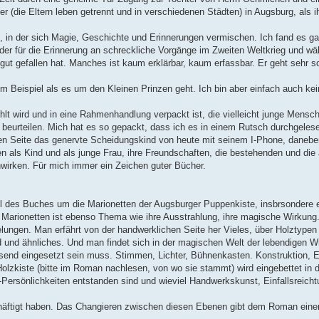
(die Eltern leben getrennt und in verschiedenen Städten) in Augsburg, als ihr
t, in der sich Magie, Geschichte und Erinnerungen vermischen. Ich fand es g
er für die Erinnerung an schreckliche Vorgänge im Zweiten Weltkrieg und wä
gut gefallen hat. Manches ist kaum erklärbar, kaum erfassbar. Er geht sehr 
um Beispiel als es um den Kleinen Prinzen geht. Ich bin aber einfach auch k
lt wird und in eine Rahmenhandlung verpackt ist, die vielleicht junge Mensch
ht beurteilen. Mich hat es so gepackt, dass ich es in einem Rutsch durchgeles
en Seite das genervte Scheidungskind von heute mit seinem I-Phone, daneben
en als Kind und als junge Frau, ihre Freundschaften, die bestehenden und di
hwirken. Für mich immer ein Zeichen guter Bücher.
l des Buches um die Marionetten der Augsburger Puppenkiste, insbrsondere e
 Marionetten ist ebenso Thema wie ihre Ausstrahlung, ihre magische Wirkung.
gelungen. Man erfährt von der handwerklichen Seite her Vieles, über Holztype
nd und ähnliches. Und man findet sich in der magischen Welt der lebendigen W
assend eingesetzt sein muss. Stimmen, Lichter, Bühnenkasten. Konstruktion, 
olzkiste (bitte im Roman nachlesen, von wo sie stammt) wird eingebettet in d
-Persönlichkeiten entstanden sind und wieviel Handwerkskunst, Einfallsreich
chäftigt haben. Das Changieren zwischen diesen Ebenen gibt dem Roman eine