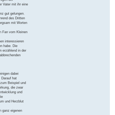
 Vater mit ihr eine
anz gut gelungen.
hrend des Dritten
sorgsam mit Worten
ein Fan vom Kleinen
en interessieren
en habe. Die
 erzählend in der
e abbrechenden
inigen dabei
 Darauf hat
n zum Beispiel und
irkung, die zwar
Entwicklung und
ie
tum und Herzblut
n ganz eigenen