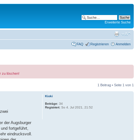
Erweiterte Suche
FAQ
Registrieren
Anmelden
r zu löschen!
1 Beitrag • Seite
1
von
1
Kioki
Beiträge:
34
Registriert:
So 4. Jul 2021, 21:52
 zwei
er der Augsburger
und fortgeführt,
ehr eindrucksvoll.
nigen der