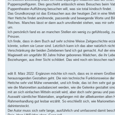
Puppenspielfiguren. Dies geschieht anlässlich eines Besuches beim Vater 
Puppentheater-Aufführung besuchen will, was sie total kindisch findet.
Das Grundkonzept ist das Eintauchen aus der heutigen Zeit in eine Wel
Herr Hettche findet anrührende, passende und bewegende Worte und Bild
Reiches. Manches lässt er dann auch unvollendet stehen, was mir sehr 
um.
Ich persönlich fand es an manchen Stellen ein wenig zu gefühlsselig, z
Prinzen.
Ich finde, dass in dem Buch auf sehr schöne Weise Zeitgeschichte erzäh
könnte, sofern sie Leser sind. Letztlich kann ich das aber natürlich nic
Verschränkung der beiden Zeitebenen fand ich gut gemacht. Auf der ein
Magiewelt ein ungefähr 80 Jahre früher geborenes Mädchen, die ihr Leb
Beziehungen, aus ihrer Sicht schildert. Das wird noch ein bisschen nac
edit 8. März 2022: Ergänzen möchte ich noch, dass es in einem Großtei
herausragenden Gestalten geht. Die rein technische Funktionsweise der
Hettche sehr viel Mühe verwendet, und ich finde, das ist ihm sehr gut 
wie die Marionetten ausbalanciert werden, wie die Gelenke gestaltet si
mit an sich einfachen Mitteln erzielt wird, aber doch sehr genau und p
Auswahl sämtlicher Materialien, angefangen mit der allbekannten alten H
Rahmenhandlung gut lesbar erzählt. So erschließt sich, wie Marionetten
dahintersteckt.
Der Autor muss sich sehr lange, ausführlich und umfassend damit bes