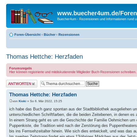
www.buecher4um.de/Foren
Buecher4um - Rezensionen und Informationen rund
Foren-Übersicht
‹
Bücher
‹
Rezensionen
Thomas Hettche: Herzfaden
Forumsregeln
Hier können registrierte und mitdiskutierende Mitglieder Buch-Rezensionen schreiben
Antwort erstellen
Thomas Hettche: Herzfaden
von
Kioki
» So 6. Mär 2022, 15:25
ich habe das Buch ganz spontan aus der Stadtbibliothek ausgeliehen un
unterschiedlichen Schriftfarben, die die beiden Zeitebenen, in denen es 
In einem Strang geht es um die Geschichte der Familie Oehmichen um 
Puppenkiste, die Tradition wird nach der Zerstörung des Puppentheater
bis ins Fernsehzeitalter hinein. Wie sich dies entwickelt, und was das
Im zweiten Zeitstrang findet ein etwa 13jähriges Mädchen aus der Jetz