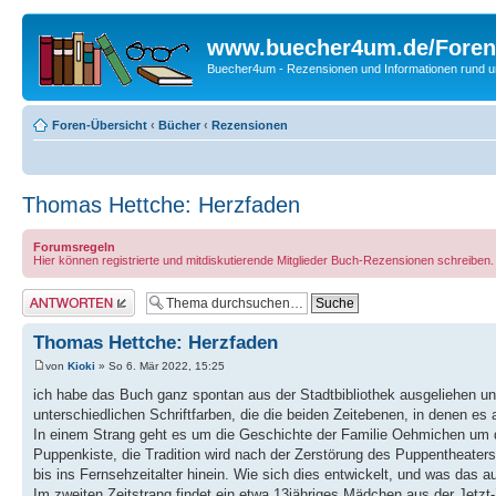
www.buecher4um.de/Foren
Buecher4um - Rezensionen und Informationen rund
Foren-Übersicht
‹
Bücher
‹
Rezensionen
Thomas Hettche: Herzfaden
Forumsregeln
Hier können registrierte und mitdiskutierende Mitglieder Buch-Rezensionen schreiben
Antwort erstellen
Thomas Hettche: Herzfaden
von
Kioki
» So 6. Mär 2022, 15:25
ich habe das Buch ganz spontan aus der Stadtbibliothek ausgeliehen un
unterschiedlichen Schriftfarben, die die beiden Zeitebenen, in denen es 
In einem Strang geht es um die Geschichte der Familie Oehmichen um 
Puppenkiste, die Tradition wird nach der Zerstörung des Puppentheater
bis ins Fernsehzeitalter hinein. Wie sich dies entwickelt, und was das
Im zweiten Zeitstrang findet ein etwa 13jähriges Mädchen aus der Jetz