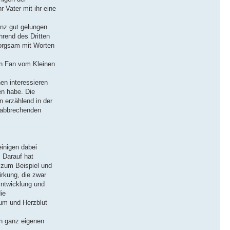
 Vater mit ihr eine
anz gut gelungen.
hrend des Dritten
sorgsam mit Worten
ein Fan vom Kleinen
en interessieren
en habe. Die
 erzählend in der
e abbrechenden
inigen dabei
 Darauf hat
n zum Beispiel und
irkung, die zwar
Entwicklung und
ie
tum und Herzblut
n ganz eigenen