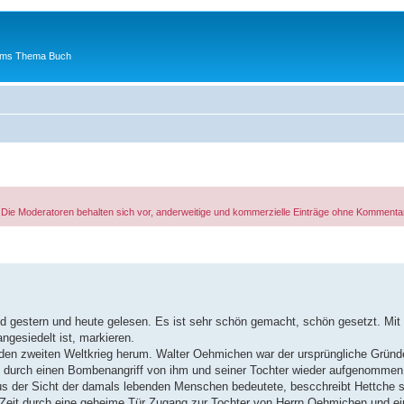
 ums Thema Buch
. Die Moderatoren behalten sich vor, anderweitige und kommerzielle Einträge ohne Kommenta
d gestern und heute gelesen. Es ist sehr schön gemacht, schön gesetzt. Mit
angesiedelt ist, markieren.
den zweiten Weltkrieg herum. Walter Oehmichen war der ursprüngliche Gründ
s durch einen Bombenangriff von ihm und seiner Tochter wieder aufgenommen 
 aus der Sicht der damals lebenden Menschen bedeutete, bescchreibt Hettche s
t-Zeit durch eine geheime Tür Zugang zur Tochter von Herrn Oehmichen und ei